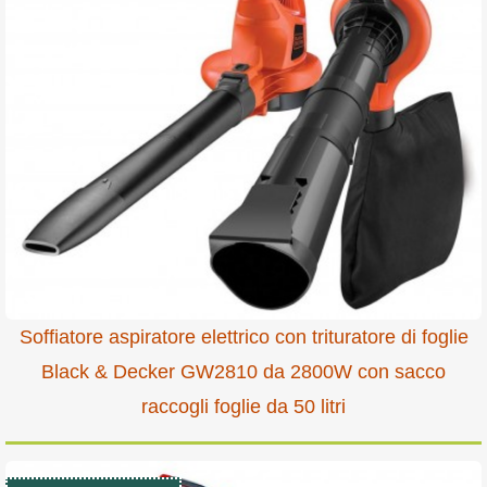
Soffiatore aspiratore elettrico con trituratore di foglie
Black & Decker GW2810 da 2800W con sacco
raccogli foglie da 50 litri