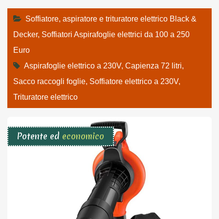
Soffiatore, aspiratore e trituratore elettrico Black &
Decker
,
Soffiatori Aspirafoglie elettrici da 100 a 250
Euro
Aspirafoglie elettrico a 230V
,
Capienza 72 litri
,
Sacco raccogli foglie
,
Soffiatore elettrico a 230V
,
Trituratore elettrico
Potente ed
economico