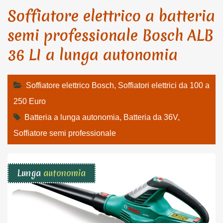
Soffiatore elettrico a batteria
semi professionale Bosch ALB
36 LI a lunga autonomia
Soffiatore elettrico Bosch
,
Soffiatori elettrici da 100 a
250 Euro
Batteria a lunga autonomia
,
Batteria da 36V
,
Soffiatore semi professionale
Lunga
autonomia