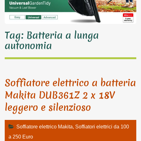
Tag:
Batteria a lunga
autonomia
Soffiatore elettrico a batteria
Makita DUB361Z 2 x 18V
leggero e silenzioso
Soffiatore elettrico Makita
,
Soffiatori elettrici da 100
a 250 Euro