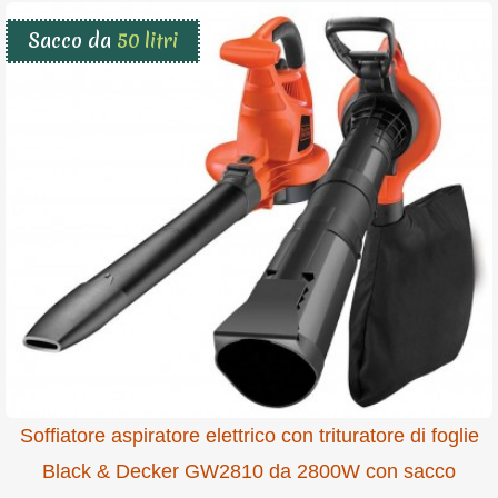
Sacco da
50 litri
Soffiatore aspiratore elettrico con trituratore di foglie
Black & Decker GW2810 da 2800W con sacco