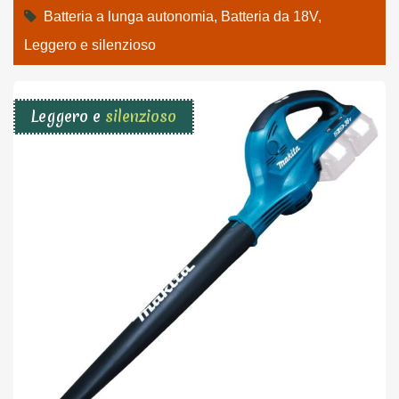
Batteria a lunga autonomia
,
Batteria da 18V
,
Leggero e silenzioso
Leggero e
silenzioso