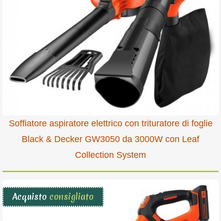
Soffiatore aspiratore elettrico con trituratore di foglie
Black & Decker GW3050 da 3000W con Leaf
Collection System
Acquisto
consigliato