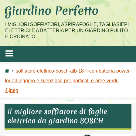
Salta
Giardino Perfetto
al
contenuto
I MIGLIORI SOFFIATORI, ASPIRAFOGLIE, TAGLIASIEPI
ELETTRICI E A BATTERIA PER UN GIARDINO PULITO
E ORDINATO
›
soffiatore-elettrico-bosch-alb-18-li-con-batteria-power-
for-all-leggero-e-silenzioso-per-porticati-e-aree-verdi-
4.jpeg
Il migliore soffiatore di foglie
elettrico da giardino BOSCH