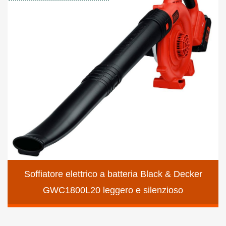
Soffiatore elettrico a batteria Black & Decker
GWC1800L20 leggero e silenzioso