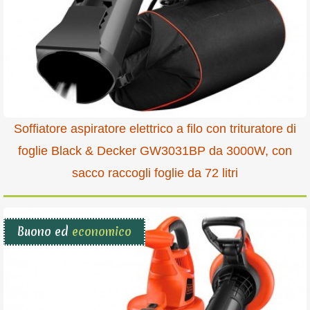
Soffiatore aspiratore elettrico a filo con trituratore di
foglie Black & Decker GW3031BP da 3000W, con
sacco raccogli foglie da 72 litri
Buono ed
economico