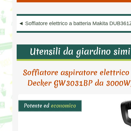
Navigazione
◄
Soffiatore elettrico a batteria Makita DUB361
articoli
Utensili da giardino simi
Soffiatore aspiratore elettrico 
Decker GW3031BP da 3000W, co
Potente ed
economico