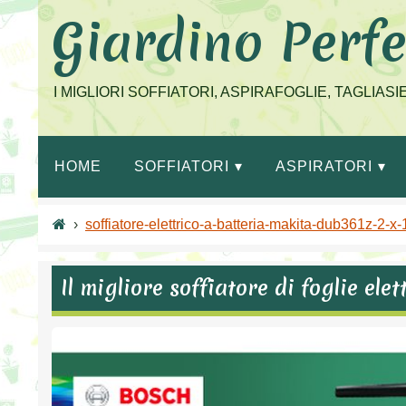
Salta
Giardino Perfe
al
contenuto
I MIGLIORI SOFFIATORI, ASPIRAFOGLIE, TAGLIAS
HOME
SOFFIATORI
ASPIRATORI
›
soffiatore-elettrico-a-batteria-makita-dub361z-2-x
Il migliore soffiatore di foglie el