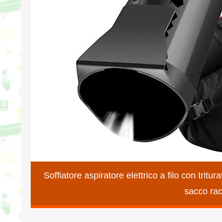
Soffiatore aspiratore elettrico a filo con tr
sacco racc