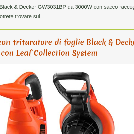
a filo Black & Decker GW3031BP da 3000W con sacco raccog
otrete trovare sul...
con trituratore di foglie Black & Deck
on Leaf Collection System