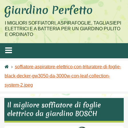
Salta
Giardino Perfetto
al
contenuto
I MIGLIORI SOFFIATORI, ASPIRAFOGLIE, TAGLIASIEPI
ELETTRICI E A BATTERIA PER UN GIARDINO PULITO
E ORDINATO
›
soffiatore-aspiratore-elettrico-con-trituratore-di-foglie-
black-decker-gw3050-da-3000w-con-leaf-collection-
system-2.jpeg
Il migliore soffiatore di foglie
elettrico da giardino BOSCH