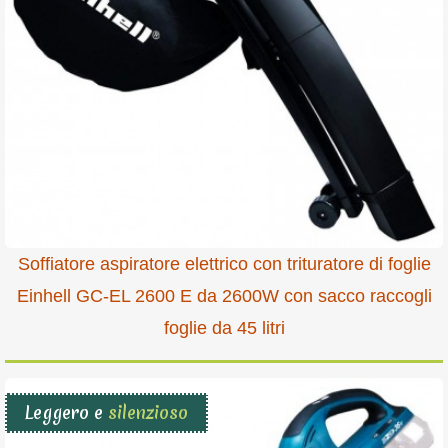
Soffiatore aspiratore elettrico con trituratore di foglie
Einhell GC-EL 2600 E da 2600W con sacco raccogli
foglie da 45 litri
Leggero e
silenzioso