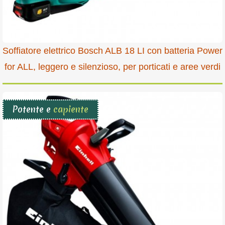
Soffiatore elettrico Bosch ALB 18 LI con batteria Power
for ALL, leggero e silenzioso, per porticati e aree verdi
Potente e
capiente