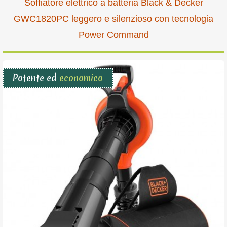
Soffiatore elettrico a batteria Black & Decker
GWC1820PC leggero e silenzioso con tecnologia
Power Command
Potente ed
economico