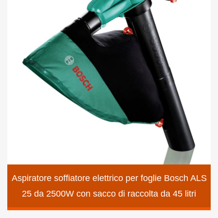
Aspiratore soffiatore elettrico per foglie Bosch ALS
25 da 2500W con sacco di raccolta da 45 litri