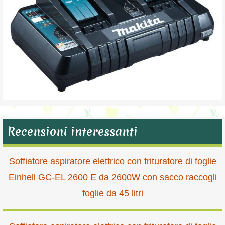
Recensioni interessanti
Soffiatore aspiratore elettrico con trituratore di foglie
Einhell GC-EL 2600 E da 2600W con sacco raccogli
foglie da 45 litri