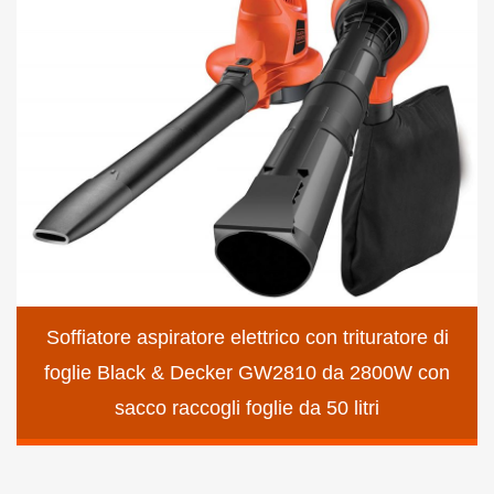
Soffiatore aspiratore elettrico con trituratore di
foglie Black & Decker GW2810 da 2800W con
sacco raccogli foglie da 50 litri