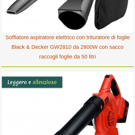
Soffiatore aspiratore elettrico con trituratore di foglie
Black & Decker GW2810 da 2800W con sacco
raccogli foglie da 50 litri
Leggero e
silenzioso