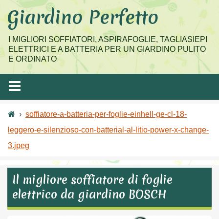
Salta
Giardino Perfetto
al
contenuto
I MIGLIORI SOFFIATORI, ASPIRAFOGLIE, TAGLIASIEPI
ELETTRICI E A BATTERIA PER UN GIARDINO PULITO
E ORDINATO
›
soffiatore-a-batteria-per-foglie-einhell-ge-cl-18-
leggero-e-silenzioso-con-batterial-al-litio-power-x-change-
3.jpeg
Il migliore soffiatore di foglie
elettrico da giardino BOSCH