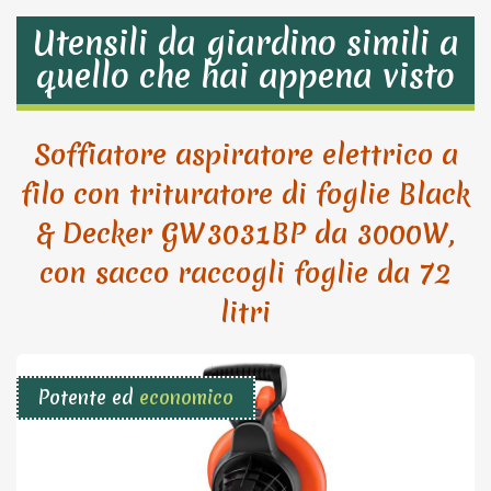
Utensili da giardino simili a
quello che hai appena visto
Soffiatore aspiratore elettrico a
filo con trituratore di foglie Black
& Decker GW3031BP da 3000W,
con sacco raccogli foglie da 72
litri
Potente ed
economico