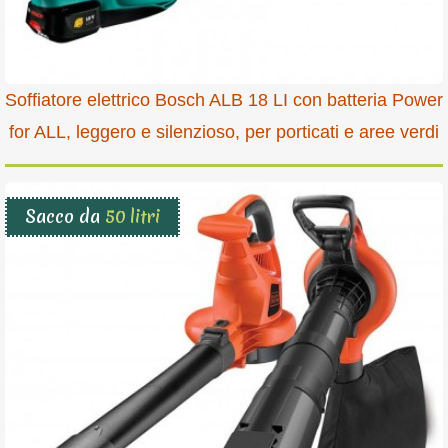
Soffiatore elettrico Bosch ALB 18 LI con batteria Power
for ALL, leggero e silenzioso, per porticati e aree verdi
Sacco da
50 litri