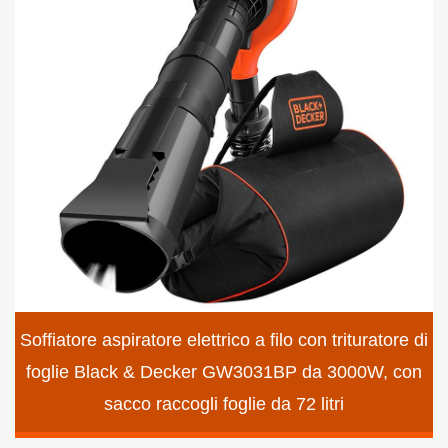
Soffiatore aspiratore elettrico a filo con trituratore di
foglie Black & Decker GW3031BP da 3000W, con
sacco raccogli foglie da 72 litri