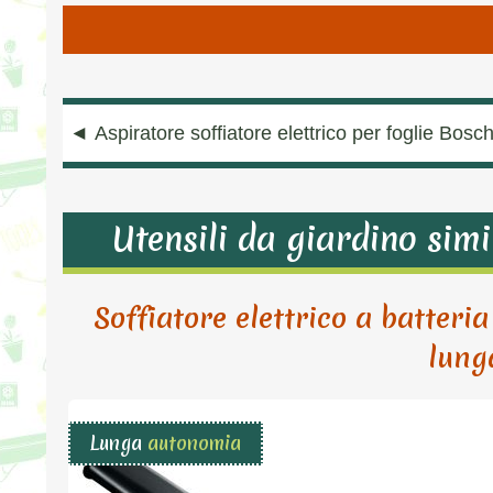
Navigazione
◄
Aspiratore soffiatore elettrico per foglie Bos
articoli
Utensili da giardino simi
Soffiatore elettrico a batteri
lung
Lunga
autonomia