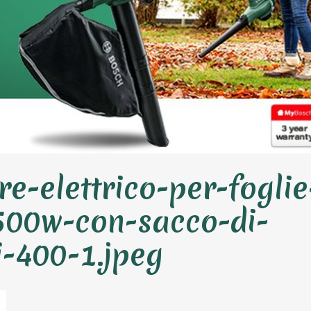
re-elettrico-per-foglie
500w-con-sacco-di-
i-400-1.jpeg