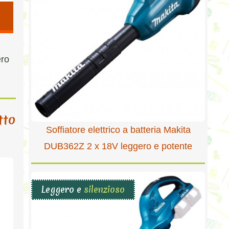
ero
tto
Soffiatore elettrico a batteria Makita
DUB362Z 2 x 18V leggero e potente
Leggero e
silenzioso