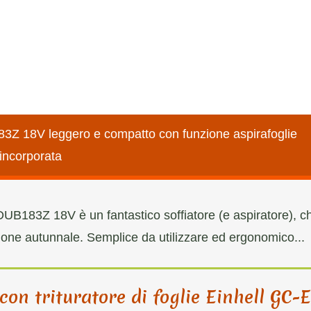
183Z 18V leggero e compatto con funzione aspirafoglie
incorporata
a DUB183Z 18V è un fantastico soffiatore (e aspiratore), c
agione autunnale. Semplice da utilizzare ed ergonomico...
 con trituratore di foglie Einhell GC-