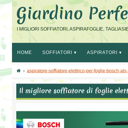
Salta
Giardino Perfe
al
contenuto
I MIGLIORI SOFFIATORI, ASPIRAFOGLIE, TAGLIAS
HOME
SOFFIATORI
ASPIRATORI
›
aspiratore-soffiatore-elettrico-per-foglie-bosch-a
Il migliore soffiatore di foglie el