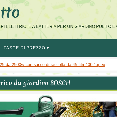
tto
IEPI ELETTRICI E A BATTERIA PER UN GIARDINO PULITO 
FASCE DI PREZZO
ls-25-da-2500w-con-sacco-di-raccolta-da-45-litri-400-1.jpeg
ettrico da giardino BOSCH